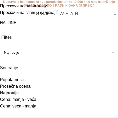
Dostava je besplatna za sve porudzbine preko 10.000 koje nisu na sniženju
Прескочи на навигацију
DOSTAVA ZA 2 DO 5 RADNIH DANA (U SRBIJI)
Прескочи на главни садржај
HALJINE
Filteri
Sortiranje
Popularnosti
Prosečna ocena
Najnovije
Cena: manja - veća
Cena: veća - manja