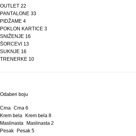
OUTLET
22
PANTALONE
33
PIDŽAME
4
POKLON KARTICE
3
SNIŽENJE
16
ŠORCEVI
13
SUKNJE
16
TRENERKE
10
Odaberi boju
Crna
Crna
6
Krem bela
Krem bela
8
Maslinasta
Maslinasta
2
Pesak
Pesak
5