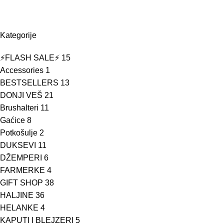
Kategorije
⚡FLASH SALE⚡
15
Accessories
1
BESTSELLERS
13
DONJI VEŠ
21
Brushalteri
11
Gaćice
8
Potkošulje
2
DUKSEVI
11
DŽEMPERI
6
FARMERKE
4
GIFT SHOP
38
HALJINE
36
HELANKE
4
KAPUTI I BLEJZERI
5