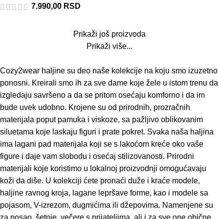
7.990,00
RSD
Prikaži još proizvoda
Prikaži više...
Cozy2wear haljine su deo naše kolekcije na koju smo izuzetno
ponosni. Kreirali smo ih za sve dame koje žele u istom trenu da
izgledaju savršeno a da se pritom osećaju komforno i da im
bude uvek udobno. Krojene su od prirodnih, prozračnih
materijala poput pamuka i viskoze, sa pažljivo oblikovanim
siluetama koje laskaju figuri i prate pokret. Svaka naša haljina
ima lagani pad materijala koji se s lakoćom kreće oko vaše
figure i daje vam slobodu i osećaj stilizovanosti. Prirodni
materijali koje koristimo u lokalnoj proizvodnji omogućavaju
koži da diše. U kolekciji ćete pronaći duže i kraće modele,
haljine ravnog kroja, lagane lepršave forme, kao i modele sa
pojasom, V-izrezom, dugmićima ili džepovima. Namenjene su
za posao, šetnje, večere s prijateljima, ali i za sve one obične