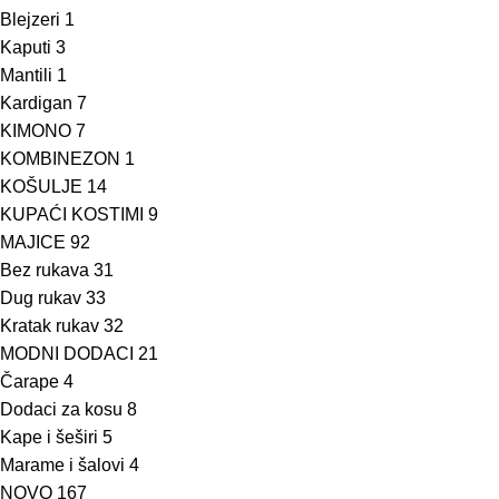
Blejzeri
1
Kaputi
3
Mantili
1
Kardigan
7
KIMONO
7
KOMBINEZON
1
KOŠULJE
14
KUPAĆI KOSTIMI
9
MAJICE
92
Bez rukava
31
Dug rukav
33
Kratak rukav
32
MODNI DODACI
21
Čarape
4
Dodaci za kosu
8
Kape i šeširi
5
Marame i šalovi
4
NOVO
167