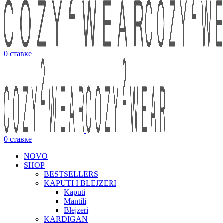
0
ставке
0
ставке
NOVO
SHOP
BESTSELLERS
KAPUTI I BLEJZERI
Kaputi
Mantili
Blejzeri
KARDIGAN