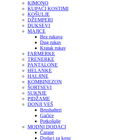
KIMONO
KUPAĆI KOSTIMI
KOŠULJE
DŽEMPERI
DUKSEVI
MAJICE
Bez rukava
Dug rukav
Kratak rukav
FARMERKE
TRENERKE
PANTALONE
HELANKE
HALJINE
KOMBINEZON
ŠORTSEVI
SUKNJE
PIDŽAME
DONJI VEŠ
Brushalteri
Gaćice
Potkošulje
MODNI DODACI
Čarape
Dodaci za kosu