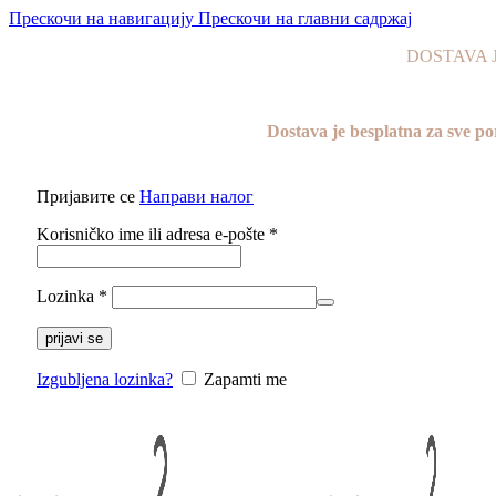
Прескочи на навигацију
Прескочи на главни садржај
DOSTAVA JE
Dostava je besplatna za sve
Пријавите се
Направи налог
Korisničko ime ili adresa e-pošte
*
Lozinka
*
prijavi se
Izgubljena lozinka?
Zapamti me