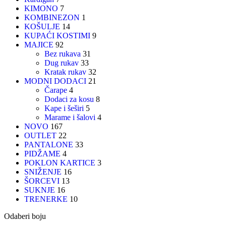
KIMONO
7
KOMBINEZON
1
KOŠULJE
14
KUPAĆI KOSTIMI
9
MAJICE
92
Bez rukava
31
Dug rukav
33
Kratak rukav
32
MODNI DODACI
21
Čarape
4
Dodaci za kosu
8
Kape i šeširi
5
Marame i šalovi
4
NOVO
167
OUTLET
22
PANTALONE
33
PIDŽAME
4
POKLON KARTICE
3
SNIŽENJE
16
ŠORCEVI
13
SUKNJE
16
TRENERKE
10
Odaberi boju