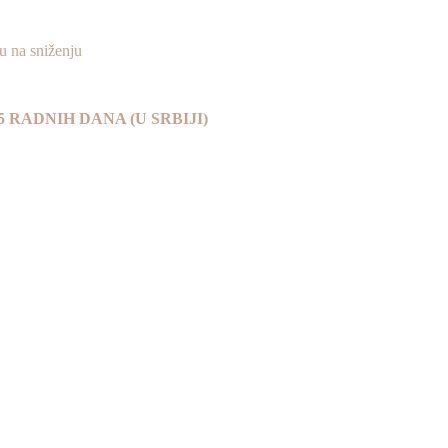
na sniženju
 DO 5 RADNIH DANA (U SRBIJI)