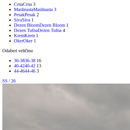
Crna
Crna
3
Maslinasta
Maslinasta
3
Pesak
Pesak
2
Siva
Siva
1
Dezen Bloom
Dezen Bloom
1
Dezen Tufna
Dezen Tufna
4
Krem
Krem
1
Oker
Oker
1
Odaberi veličinu
36-38
36-38
16
40-42
40-42
13
44-46
44-46
3
SS / 26