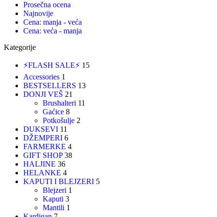
Prosečna ocena
Najnovije
Cena: manja - veća
Cena: veća - manja
Kategorije
⚡FLASH SALE⚡
15
Accessories
1
BESTSELLERS
13
DONJI VEŠ
21
Brushalteri
11
Gaćice
8
Potkošulje
2
DUKSEVI
11
DŽEMPERI
6
FARMERKE
4
GIFT SHOP
38
HALJINE
36
HELANKE
4
KAPUTI I BLEJZERI
5
Blejzeri
1
Kaputi
3
Mantili
1
Kardigan
7