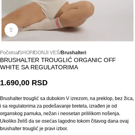
Кликните да бисте увећали
Početna
SHOP
DONJI VEŠ
Brushalteri
BRUSHALTER TROUGLIĆ ORGANIC OFF
WHITE SA REGULATORIMA
1.690,00
RSD
Brushalter trouglić sa dubokim V izrezom, na preklop, bez žica,
i sa regulatorima za podešavanje bretela, izrađen je od
organskog pamuka, nežan i neosetan prililikom nošenja.
Ukoliko želiš da se osećas lagodno tokom čitavog dana ovaj
brushalter trouglić je pravi izbor.