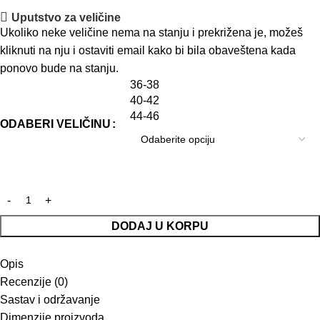
Uputstvo za veličine
Ukoliko neke veličine nema na stanju i prekrižena je, možeš
kliknuti na nju i ostaviti email kako bi bila obaveštena kada
ponovo bude na stanju.
36-38
40-42
44-46
ODABERI VELIČINU
DODAJ U KORPU
Opis
Recenzije (0)
Sastav i održavanje
Dimenzije proizvoda