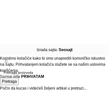
Izrada sajta:
Seosajt
Koristimo kolačiće kako bi smo unapredili korisničko iskustvo
na sajtu. Prihvatanjem kolačića slažete se sa našim
uslovima
korišćenja
.
Saznaj više
PRIHVATAM
Pretraga
Počni da kucas i videćeš željeni artikal u pretrazi...