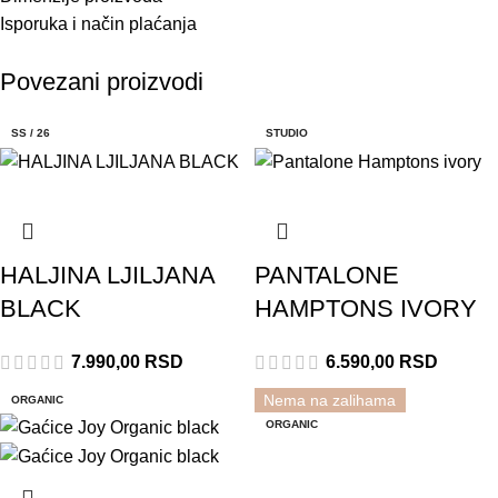
Isporuka i način plaćanja
Povezani proizvodi
SS / 26
STUDIO
HALJINA LJILJANA
PANTALONE
BLACK
HAMPTONS IVORY
7.990,00
RSD
6.590,00
RSD
Nema na zalihama
ORGANIC
RASPRODATO
ORGANIC