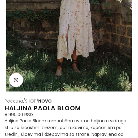
Кликните да бисте увећали
Početna
SHOP
NOVO
HALJINA PAOLA BLOOM
8.990,00
RSD
Haljina Paola Bloom romantična cvetna haljina u vintage
stilu sa srcastim izrezom, puf rukavima, kopčanjem po
sredini, šlicevima i džepovima sa strane. Napravljena od