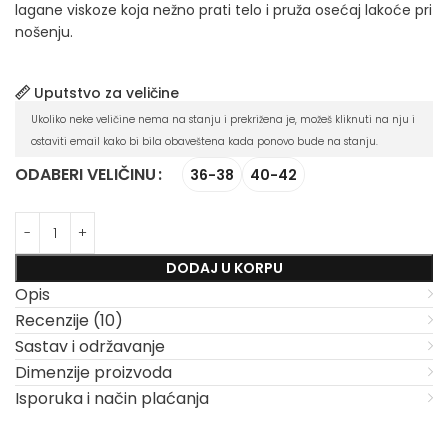
lagane viskoze koja nežno prati telo i pruža osećaj lakoće pri
nošenju.
Uputstvo za veličine
Ukoliko neke veličine nema na stanju i prekrižena je, možeš kliknuti na nju i
ostaviti email kako bi bila obaveštena kada ponovo bude na stanju.
ODABERI VELIČINU
36-38
40-42
DODAJ U KORPU
Opis
Recenzije (10)
Sastav i održavanje
Dimenzije proizvoda
Isporuka i način plaćanja