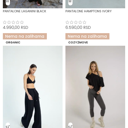
PANTALONE LAGANINI BLACK
PANTALONE HAMPTONS IVORY
4.990,00
RSD
6.590,00
RSD
Nema na zalihama
Nema na zalihama
RASPRODATO
RASPRODATO
ORGANIC
COZY2MOVE