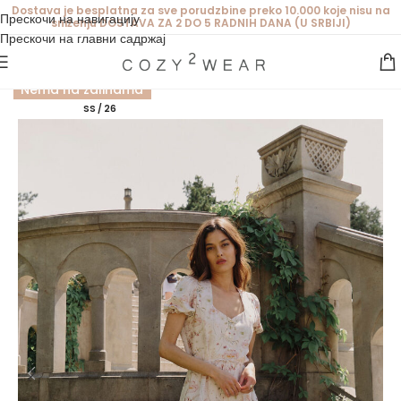
Dostava je besplatna za sve porudzbine preko 10.000 koje nisu na
Прескочи на навигацију
sniženju DOSTAVA ZA 2 DO 5 RADNIH DANA (U SRBIJI)
Прескочи на главни садржај
Nema na zalihama
RASPRODATO
SS / 26