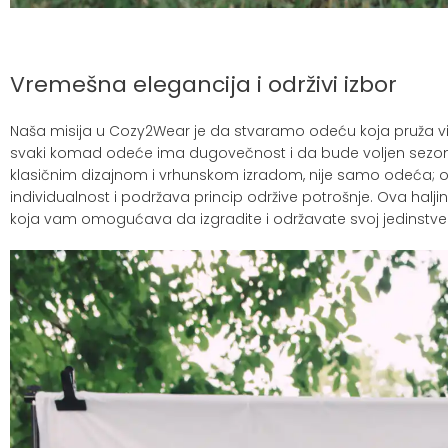
Vremešna elegancija i održivi izbor
Naša misija u Cozy2Wear je da stvaramo odeću koja pruža vi
svaki komad odeće ima dugovečnost i da bude voljen sezonu 
klasičnim dizajnom i vrhunskom izradom, nije samo odeća; o
individualnost i podržava princip održive potrošnje. Ova hal
koja vam omogućava da izgradite i održavate svoj jedinstveni