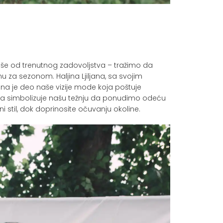
še od trenutnog zadovoljstva – tražimo da
za sezonom. Haljina Ljiljana, sa svojim
na je deo naše vizije mode koja poštuje
jina simbolizuje našu težnju da ponudimo odeću
 stil, dok doprinosite očuvanju okoline.