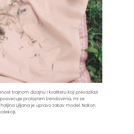
st trajnom dizajnu i kvalitetu koji prevazilazi
posvećuje prolaznim trendovima, mi se
haljina Ljiljana je upravo takav model. Nakon
lekciji.