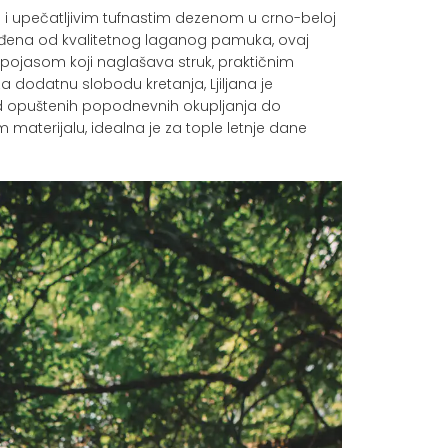
om i upečatljivim tufnastim dezenom u crno-beloj
ađena od kvalitetnog laganog pamuka, ovaj
 pojasom koji naglašava struk, praktičnim
a dodatnu slobodu kretanja, Ljiljana je
 od opuštenih popodnevnih okupljanja do
 materijalu, idealna je za tople letnje dane