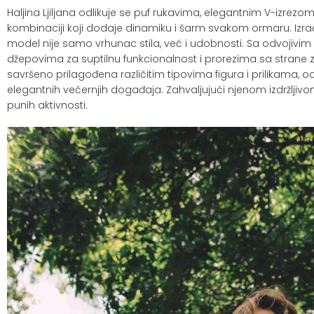
Haljina Ljiljana odlikuje se puf rukavima, elegantnim V-izrez
kombinaciji koji dodaje dinamiku i šarm svakom ormaru. Izr
model nije samo vrhunac stila, već i udobnosti. Sa odvojivim
džepovima za suptilnu funkcionalnost i prorezima sa strane z
savršeno prilagođena različitim tipovima figura i prilikama,
elegantnih večernjih događaja. Zahvaljujući njenom izdržljivom
punih aktivnosti.