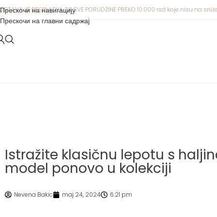
OSTAVA JE BESPLATNA ZA SVE PORUDŽINE PREKO 10.000 rsd koje nisu na sniž
Прескочи на навигацију
Прескочи на главни садржај
Istražite klasičnu lepotu s halji
model ponovo u kolekciji
Nevena Bakic
maj 24, 2024
6:21 pm