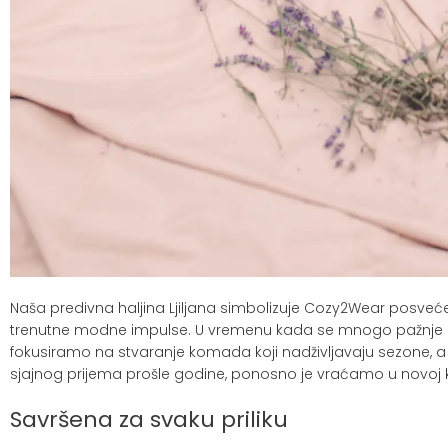
Naša predivna haljina Ljiljana simbolizuje Cozy2Wear posvećeno
trenutne modne impulse. U vremenu kada se mnogo pažnje 
fokusiramo na stvaranje komada koji nadživljavaju sezone, a 
sjajnog prijema prošle godine, ponosno je vraćamo u novoj ko
Savršena za svaku priliku