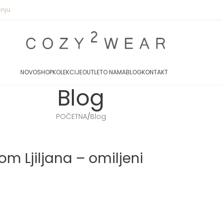
enju
NOVO
SHOP
KOLEKCIJE
OUTLET
O NAMA
BLOG
KONTAKT
Blog
POČETNA
Blog
nom Ljiljana – omiljeni