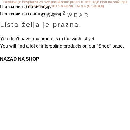
Dostava je besplatna za sve porudzbine preko 10.000 koje nisu na sniženju
Прескочи на навигацију
DOSTAVA ZA 2 DO 5 RADNIH DANA (U SRBIJI)
Прескочи на главни садржај
Lista želja je prazna.
You don't have any products in the wishlist yet.
You will find a lot of interesting products on our "Shop" page.
NAZAD NA SHOP