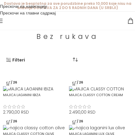
Dostava je besplatna za sve porudzbine preko 10.000 koje nisu na
Прескочи на навигацију
sniženju DOSTAVA ZA 2 DO 5 RADNIH DANA (U SRBIJI)
Прескочи на главни садржај
Bez rukava
Filteri
SS / 26
SS / 26
MAJICA LAGANINI IBIZA
MAJICA CLASSY COTTON CREAM
2.790,00
RSD
2.490,00
RSD
SS / 26
SS / 26
MAJICA CLASSY COTTON OLIVE
MAJICA LAGANINI LUX OLIVE