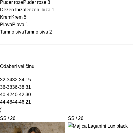
Puder roze
Puder roze
3
Dezen Ibiza
Dezen Ibiza
1
Krem
Krem
5
Plava
Plava
1
Tamno siva
Tamno siva
2
Odaberi veličinu
32-34
32-34
15
36-38
36-38
31
40-42
40-42
30
44-46
44-46
21
SS / 26
SS / 26