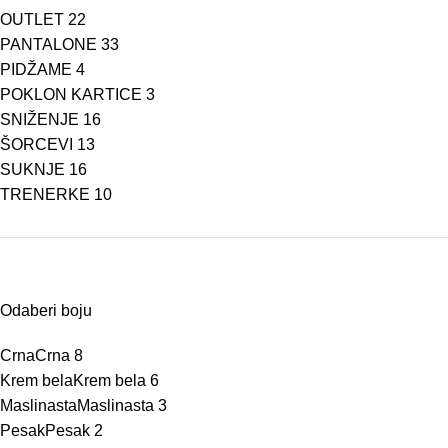
OUTLET
22
PANTALONE
33
PIDŽAME
4
POKLON KARTICE
3
SNIŽENJE
16
ŠORCEVI
13
SUKNJE
16
TRENERKE
10
Odaberi boju
Crna
Crna
8
Krem bela
Krem bela
6
Maslinasta
Maslinasta
3
Pesak
Pesak
2