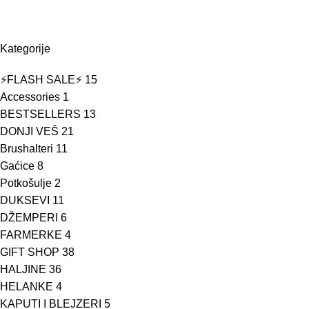
Kategorije
⚡FLASH SALE⚡
15
Accessories
1
BESTSELLERS
13
DONJI VEŠ
21
Brushalteri
11
Gaćice
8
Potkošulje
2
DUKSEVI
11
DŽEMPERI
6
FARMERKE
4
GIFT SHOP
38
HALJINE
36
HELANKE
4
KAPUTI I BLEJZERI
5