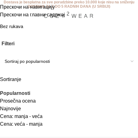
Dostava je besplatna za sve porudzbine preko 10.000 koje nisu na sniženju
Прескочи на навигацију
DOSTAVA ZA 2 DO 5 RADNIH DANA (U SRBIJI)
Прескочи на главни садржај
Bez rukava
Filteri
Sortiranje
Popularnosti
Prosečna ocena
Najnovije
Cena: manja - veća
Cena: veća - manja