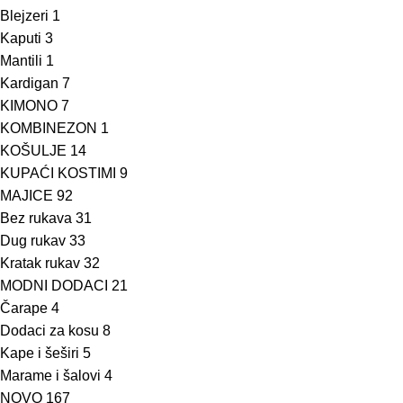
Blejzeri
1
Kaputi
3
Mantili
1
Kardigan
7
KIMONO
7
KOMBINEZON
1
KOŠULJE
14
KUPAĆI KOSTIMI
9
MAJICE
92
Bez rukava
31
Dug rukav
33
Kratak rukav
32
MODNI DODACI
21
Čarape
4
Dodaci za kosu
8
Kape i šeširi
5
Marame i šalovi
4
NOVO
167