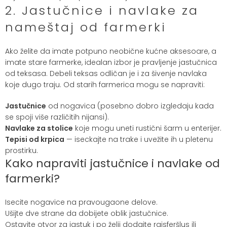
2. Jastučnice i navlake za
nameštaj od farmerki
Ako želite da imate potpuno neobične kućne aksesoare, a
imate stare farmerke, idealan izbor je pravljenje jastučnica
od teksasa. Debeli teksas odličan je i za šivenje navlaka
koje dugo traju. Od starih farmerica mogu se napraviti:
Jastučnice
od nogavica (posebno dobro izgledaju kada
se spoji više različitih nijansi).
Navlake za stolice
koje mogu uneti rustični šarm u enterijer.
Tepisi od krpica
— iseckajte na trake i uvežite ih u pletenu
prostirku.
Kako napraviti jastučnice i navlake od
farmerki?
Isecite nogavice na pravougaone delove.
Ušijte dve strane da dobijete oblik jastučnice.
Ostavite otvor za jastuk i po želji dodajte rajsferšlus ili