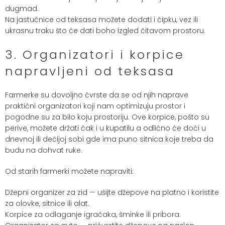
dugmad.
Na jastučnice od teksasa možete dodati i čipku, vez ili
ukrasnu traku što će dati boho izgled čitavom prostoru.
3. Organizatori i korpice
napravljeni od teksasa
Farmerke su dovoljno čvrste da se od njih naprave
praktični organizatori koji nam optimizuju prostor i
pogodne su za bilo koju prostoriju. Ove korpice, pošto su
perive, možete držati čak i u kupatilu a odlično će doći u
dnevnoj ili dečijoj sobi gde ima puno sitnica koje treba da
budu na dohvat ruke.
Od starih farmerki možete napraviti:
Džepni organizer za zid — ušijte džepove na platno i koristite
za olovke, sitnice ili alat.
Korpice za odlaganje igračaka, šminke ili pribora.