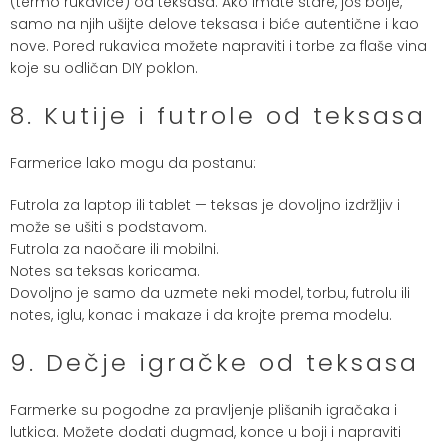
(termo rukavice) od teksasa. Ako imate stare, još bolje,
samo na njih ušijte delove teksasa i biće autentične i kao
nove. Pored rukavica možete napraviti i torbe za flaše vina
koje su odličan DIY poklon.
8. Kutije i futrole od teksasa
Farmerice lako mogu da postanu:
Futrola za laptop ili tablet — teksas je dovoljno izdržljiv i
može se ušiti s podstavom.
Futrola za naočare ili mobilni.
Notes sa teksas koricama.
Dovoljno je samo da uzmete neki model, torbu, futrolu ili
notes, iglu, konac i makaze i da krojte prema modelu.
9. Dečje igračke od teksasa
Farmerke su pogodne za pravljenje plišanih igračaka i
lutkica. Možete dodati dugmad, konce u boji i napraviti