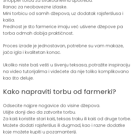
Shopper torbu za svakodnevnu upotrebu.
Ranac za neobavezne izlaske.
Mini torbicu od samih džepova, uz dodatak rajsferšlusa i
kaiša.
Prednost je što farmerice imaju već ušivene džepove pa
torba odmah dobija praktičnost.
Proces izrade je jednostavan, potrebne su vam makaze,
jača igla i kvalitetan konac.
Ukoliko niste baš vešti u šivenju teksasa, potražite inspiraciju
na video tutorijalima i videćete da nije toliko komplikovano
kao što deluje.
Kako napraviti torbu od farmerki?
Odsecite najpre nogavice do visine džepova.
Ušijte donji deo da zatvorite torbu.
Za kaiš koristite stari kaiš, teksas traku ili kaiš od druge torbe.
Možete dodati rajsferšlus ili dugmad, kao i razne dodatke
koje možete kupiti u pozamanteriji.