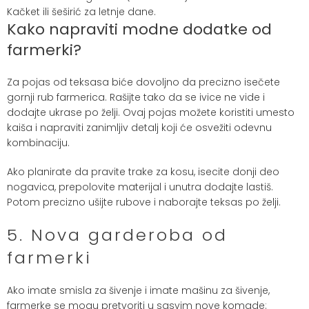
Kačket ili šeširić za letnje dane.
Kako napraviti modne dodatke od
farmerki?
Za pojas od teksasa biće dovoljno da precizno isečete
gornji rub farmerica. Rašijte tako da se ivice ne vide i
dodajte ukrase po želji. Ovaj pojas možete koristiti umesto
kaiša i napraviti zanimljiv detalj koji će osvežiti odevnu
kombinaciju.
Ako planirate da pravite trake za kosu, isecite donji deo
nogavica, prepolovite materijal i unutra dodajte lastiš.
Potom precizno ušijte rubove i naborajte teksas po želji.
5. Nova garderoba od
farmerki
Ako imate smisla za šivenje i imate mašinu za šivenje,
farmerke se mogu pretvoriti u sasvim nove komade: