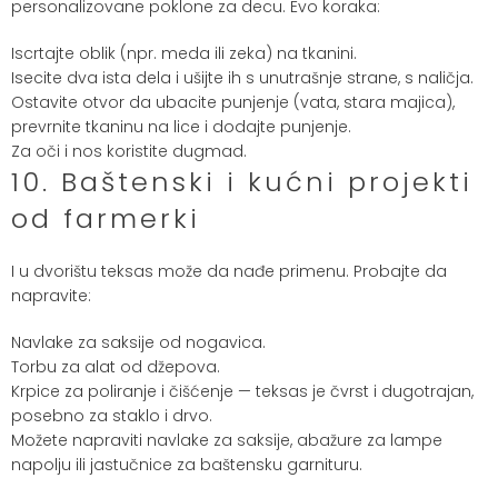
personalizovane poklone za decu. Evo koraka:
Iscrtajte oblik (npr. meda ili zeka) na tkanini.
Isecite dva ista dela i ušijte ih s unutrašnje strane, s naličja.
Ostavite otvor da ubacite punjenje (vata, stara majica),
prevrnite tkaninu na lice i dodajte punjenje.
Za oči i nos koristite dugmad.
10. Baštenski i kućni projekti
od farmerki
I u dvorištu teksas može da nađe primenu. Probajte da
napravite:
Navlake za saksije od nogavica.
Torbu za alat od džepova.
Krpice za poliranje i čišćenje — teksas je čvrst i dugotrajan,
posebno za staklo i drvo.
Možete napraviti navlake za saksije, abažure za lampe
napolju ili jastučnice za baštensku garnituru.