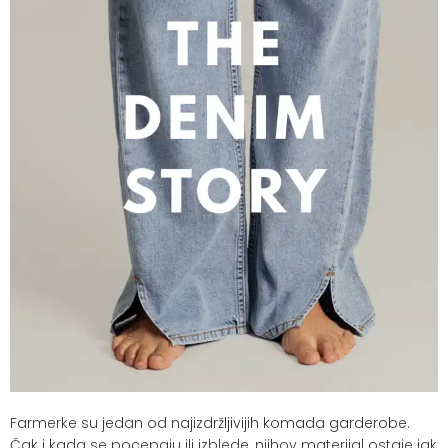
Farmerke su jedan od
najizdržljivijih komada garderobe
.
Čak i kada se pocepaju ili izblede, njihov materijal ostaje jak