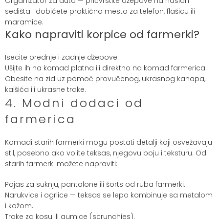
Organizator za auto — pričvrstite džepove na naslon
sedišta i dobićete praktično mesto za telefon, flašicu ili
maramice.
Kako napraviti korpice od farmerki?
Isecite prednje i zadnje džepove.
Ušijte ih na komad platna ili direktno na komad farmerica.
Obesite na zid uz pomoć provučenog, ukrasnog kanapa,
kaišića ili ukrasne trake.
4. Modni dodaci od
farmerica
Komadi starih farmerki mogu postati detalji koji osvežavaju
stil, posebno ako volite teksas, njegovu boju i teksturu. Od
starih farmerki možete napraviti:
Pojas za suknju, pantalone ili šorts od ruba farmerki.
Narukvice i ogrlice — teksas se lepo kombinuje sa metalom
i kožom.
Trake za kosu ili gumice (scrunchies).