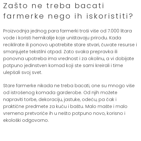
Zašto ne treba bacati
farmerke nego ih iskoristiti?
Proizvodnja jednog para farmerki troši više od 7.000 litara
vode i koristi hemikalije koje uništavaju prirodu. Kada
reciklirate ili ponovo
upotrebite stare stvari
, čuvate resurse i
smanjujete tekstilni otpad. Zato svaka prepravka ili
ponovna upotreba ima vrednost i za okolinu, a vi dobijate
potpuno jedinstven komad koji ste sami kreirali i time
ulepšali svoj svet.
Stare farmerke nikada ne treba bacati, one su mnogo više
od istrošenog komada garderobe. Od njih možete
napraviti torbe, dekoraciju, jastuke, odeću, pa čak i
praktične predmete za kuću i baštu. Malo mašte i malo
vremena pretvoriće ih u nešto potpuno novo, korisno i
ekološki odgovorno
.