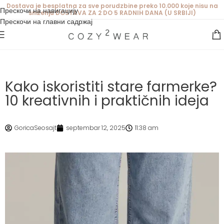
Dostava je besplatna za sve porudzbine preko 10.000 koje nisu na
Прескочи на навигацију
sniženju DOSTAVA ZA 2 DO 5 RADNIH DANA (U SRBIJI)
Прескочи на главни садржај
Kako iskoristiti stare farmerke?
10 kreativnih i praktičnih ideja
GoricaSeosajt
septembar 12, 2025
11:38 am