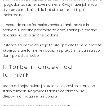
i pogodan za razne nove namene. Ovaj materijal je kao
stvoren za reciklažu i bilo bi šteta ne iskoristiti ga
maksimalno.
Umesto da stare farmerke završe u kanti, možete ih
pretvoriti u korisne predmete za dom, zanimljive modne
dodatke ili čak praktične poklone.
Ostanite sa nama do kraja teksta i pročitajte kako možete
iskoristiti stare farmerke i dobiti niz praktičnih stvari za svoj
dom, porodicu i sebe.
1. Torbe i rančevi od
farmerki
Jedna od najpopularnijih DIY ideja je pravljenje torbi od
starih farmerki. Nogavice i zadnji deo farmerki sa
džepovima mogu se pretvoriti u: