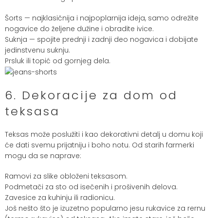
Šorts — najklasičnija i najpoplarnija ideja, samo odrežite
nogavice do željene dužine i obradite ivice.
Suknja — spojite prednji i zadnji deo nogavica i dobijate
jedinstvenu suknju.
Prsluk ili topić od gornjeg dela.
6. Dekoracije za dom od
teksasa
Teksas može poslužiti i kao dekorativni detalj u domu koji
će dati svemu prijatniju i boho notu. Od starih farmerki
mogu da se naprave:
Ramovi za slike obloženi teksasom.
Podmetači za sto od isečenih i prošivenih delova.
Zavesice za kuhinju ili radionicu.
Još nešto što je izuzetno popularno jesu rukavice za rernu