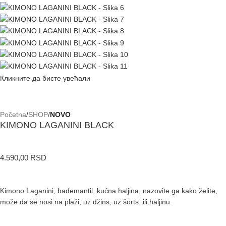
Кликните да бисте увећали
Početna
SHOP
NOVO
KIMONO LAGANINI BLACK
4.590,00
RSD
Kimono Laganini, bademantil, kućna haljina, nazovite ga kako želite,
može da se nosi na plaži, uz džins, uz šorts, ili haljinu.