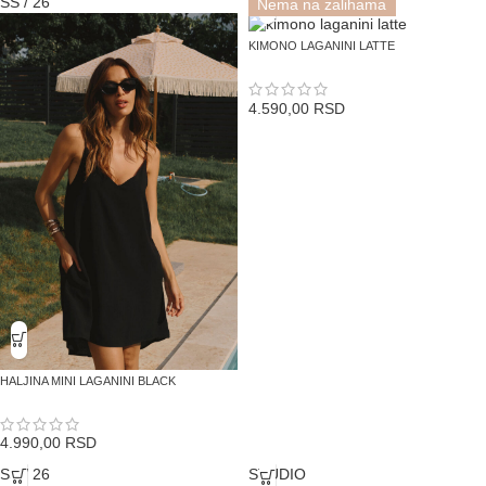
SS / 26
Rasprodato
SS / 26
Nema na zalihama
KIMONO LAGANINI LATTE
4.590,00
RSD
HALJINA MINI LAGANINI BLACK
4.990,00
RSD
SS / 26
STUDIO