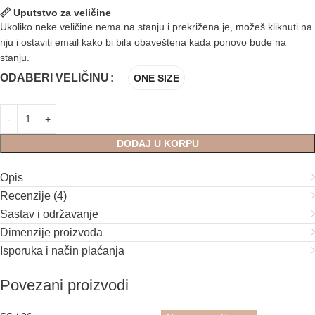
Uputstvo za veličine
Ukoliko neke veličine nema na stanju i prekrižena je, možeš kliknuti na
nju i ostaviti email kako bi bila obaveštena kada ponovo bude na
stanju.
ODABERI VELIČINU
ONE SIZE
DODAJ U KORPU
Opis
Recenzije (4)
Sastav i održavanje
Dimenzije proizvoda
Isporuka i način plaćanja
Povezani proizvodi