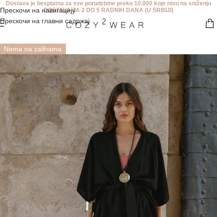
Dostava je besplatna za sve porudzbine preko 10.000 koje nisu na sniženju
Прескочи на навигацију
DOSTAVA ZA 2 DO 5 RADNIH DANA (U SRBIJI)
Прескочи на главни садржај
Rasprodato
Nema na zalihama
SS / 26