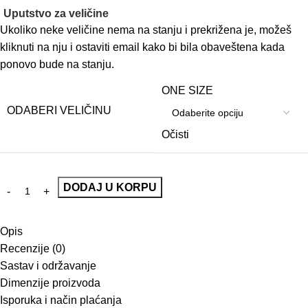
Uputstvo za veličine
Ukoliko neke veličine nema na stanju i prekrižena je, možeš
kliknuti na nju i ostaviti email kako bi bila obaveštena kada
ponovo bude na stanju.
ONE SIZE
ODABERI VELIČINU
Očisti
DODAJ U KORPU
Opis
Recenzije (0)
Sastav i održavanje
Dimenzije proizvoda
Isporuka i način plaćanja