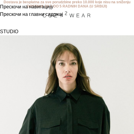
Dostava je besplatna za sve porudzbine preko 10.000 koje nisu na sniženju
Прескочи на навигацију
DOSTAVA ZA 2 DO 5 RADNIH DANA (U SRBIJI)
Прескочи на главни садржај
STUDIO