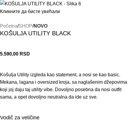
Кликните да бисте увећали
Početna
SHOP
NOVO
KOŠULJA UTILITY BLACK
5.590,00
RSD
Košulja Utility izgleda kao statement, a nosi se kao basic.
Mekana, lagana i oversized kroja, sa naglašenim džepovima
koji joj daju taj
utility
vibe. Dovoljno posebna da nosi outfit
sama, a opet dovoljno neutralna da ide uz sve.
Vodič za veličine