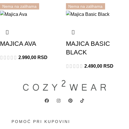
Nema na zalihama
Nema na zalihama
Rasprodato
BASIC
Rasprodato
BASIC
MAJICA AVA
MAJICA BASIC
BLACK
2.990,00
RSD
2.490,00
RSD
POMOĆ PRI KUPOVINI