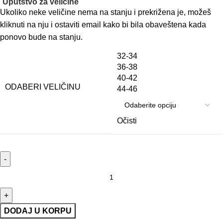
Uputstvo za veličine
Ukoliko neke veličine nema na stanju i prekrižena je, možeš
kliknuti na nju i ostaviti email kako bi bila obaveštena kada
ponovo bude na stanju.
32-34
36-38
40-42
ODABERI VELIČINU
44-46
Očisti
DODAJ U KORPU