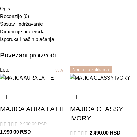
Opis
Recenzije (6)
Sastav i održavanje
Dimenzije proizvoda
Isporuka i način plaćanja
Povezani proizvodi
Nema na zalihama
Leto
Rasprodato
Leto
33%
MAJICA AURA LATTE
MAJICA CLASSY
IVORY
2.990,00
RSD
1.990,00
RSD
2.490,00
RSD