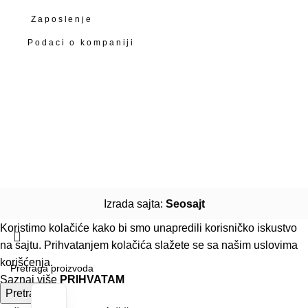
Zaposlenje
Podaci o kompaniji
Izrada sajta:
Seosajt
Koristimo kolačiće kako bi smo unapredili korisničko iskustvo
na sajtu. Prihvatanjem kolačića slažete se sa našim
uslovima
korišćenja
.
Saznaj više
PRIHVATAM
Pretraga