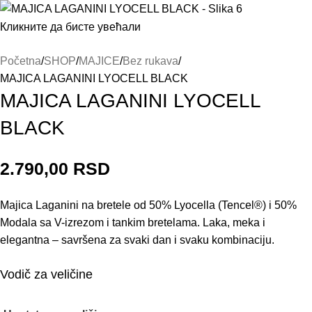
Кликните да бисте увећали
Početna
SHOP
MAJICE
Bez rukava
MAJICA LAGANINI LYOCELL BLACK
MAJICA LAGANINI LYOCELL
BLACK
2.790,00
RSD
Majica Laganini na bretele od 50% Lyocella (Tencel®) i 50%
Modala sa V-izrezom i tankim bretelama. Laka, meka i
elegantna – savršena za svaki dan i svaku kombinaciju.
Vodič za veličine