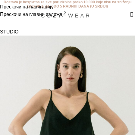
Dostava je besplatna za sve porudzbine preko 10.000 koje nisu na sniženju
Прескочи на навигацију
DOSTAVA ZA 2 DO 5 RADNIH DANA (U SRBIJI)
Прескочи на главни садржај
STUDIO