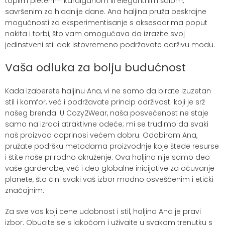
toplim pletenim kardiganom ili elegantnim šalom,
savršenim za hladnije dane. Ana haljina pruža beskrajne
mogućnosti za eksperimentisanje s aksesoarima poput
nakita i torbi, što vam omogućava da izrazite svoj
jedinstveni stil dok istovremeno podržavate održivu modu.
Vaša odluka za bolju budućnost
Kada izaberete haljinu Ana, vi ne samo da birate izuzetan
stil i komfor, već i podržavate princip održivosti koji je srž
našeg brenda. U Cozy2Wear, naša posvećenost ne staje
samo na izradi atraktivne odeće; mi se trudimo da svaki
naš proizvod doprinosi većem dobru. Odabirom Ana,
pružate podršku metodama proizvodnje koje štede resurse
i štite naše prirodno okruženje. Ova haljina nije samo deo
vaše garderobe, već i deo globalne inicijative za očuvanje
planete, što čini svaki vaš izbor modno osvešćenim i etički
značajnim.
Za sve vas koji cene udobnost i stil, haljina Ana je pravi
izbor. Obucite se s lakoćom i uživajte u svakom trenutku s