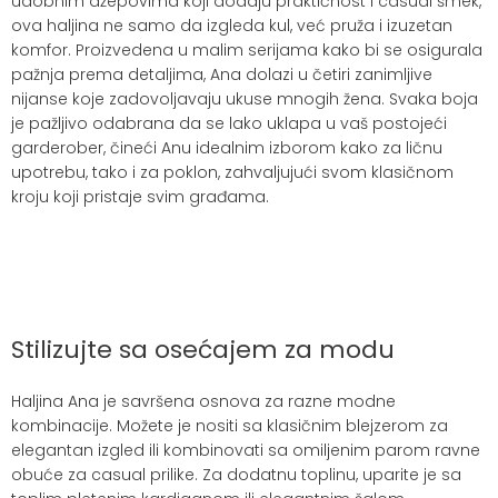
udobnim džepovima koji dodaju praktičnost i casual šmek,
ova haljina ne samo da izgleda kul, već pruža i izuzetan
komfor. Proizvedena u malim serijama kako bi se osigurala
pažnja prema detaljima, Ana dolazi u četiri zanimljive
nijanse koje zadovoljavaju ukuse mnogih žena. Svaka boja
je pažljivo odabrana da se lako uklapa u vaš postojeći
garderober, čineći Anu idealnim izborom kako za ličnu
upotrebu, tako i za poklon, zahvaljujući svom klasičnom
kroju koji pristaje svim građama.
Stilizujte sa osećajem za modu
Haljina Ana je savršena osnova za razne modne
kombinacije. Možete je nositi sa klasičnim blejzerom za
elegantan izgled ili kombinovati sa omiljenim parom ravne
obuće za casual prilike. Za dodatnu toplinu, uparite je sa