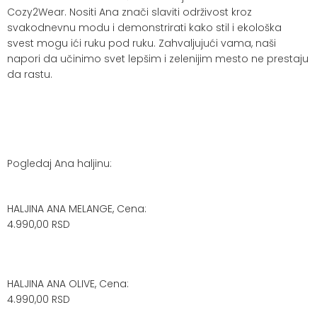
Cozy2Wear. Nositi Ana znači slaviti održivost kroz
svakodnevnu modu i demonstrirati kako stil i ekološka
svest mogu ići ruku pod ruku. Zahvaljujući vama, naši
napori da učinimo svet lepšim i zelenijim mesto ne prestaju
da rastu.
Pogledaj Ana haljinu:
HALJINA ANA MELANGE, Cena:
4.990,00 RSD
HALJINA ANA OLIVE, Cena:
4.990,00 RSD