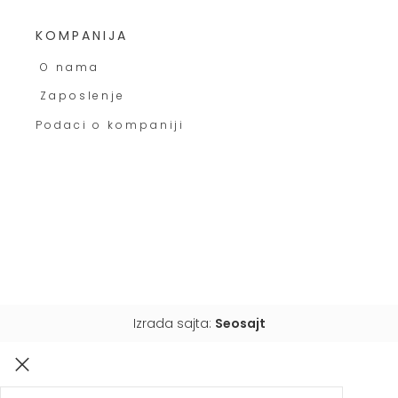
KOMPANIJA
O nama
Zaposlenje
Podaci o kompaniji
Izrada sajta:
Seosajt