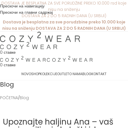
DOSTAVA JE BESPLATNA ZA SVE PORUDŽINE PREKO 10.000 rsd koje
Прескочи на навигацију
nisu na sniženju
Прескочи на главни садржај
DOSTAVA ZA 2 DO 5 RADNIH DANA (U SRBIJI)
Dostava je besplatna za sve porudzbine preko 10.000 koje
nisu na sniženju DOSTAVA ZA 2 DO 5 RADNIH DANA (U SRBIJI)
0
ставке
0
ставке
NOVO
SHOP
KOLEKCIJE
OUTLET
O NAMA
BLOG
KONTAKT
Blog
POČETNA
Blog
Upoznajte haljinu Ana – vaš