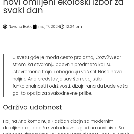
novi omiljeni ekološki izbor za
svaki dan
Nevena Bakic
maj 17, 2024
12:04 pm
U svetu gde je moda često prolazna, Cozy2Wear
stremi ka stvaranju odevnih predmeta koji su
istovremeno trajni i obogaćuju vaš stil. Naša nova
haljina Ana predstavlja savršen spoj stila,
funkcionalnosti i održivosti, dizajnirana da bude vaša
go-to opcija za svakodnevne prilike.
Održiva udobnost
Haljina Ana kombinuje klasičan dizajn sa modernim
detaljima koji podižu svakodnevni izgled na novi nivo. Sa