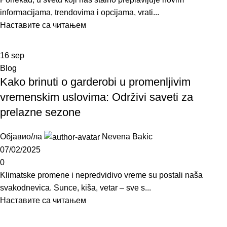
informacijama, trendovima i opcijama, vrati...
Наставите са читањем
16
sep
Blog
Kako brinuti o garderobi u promenljivim
vremenskim uslovima: Održivi saveti za
prelazne sezone
Објавио/ла
Nevena Bakic
07/02/2025
0
Klimatske promene i nepredvidivo vreme su postali naša
svakodnevica. Sunce, kiša, vetar – sve s...
Наставите са читањем