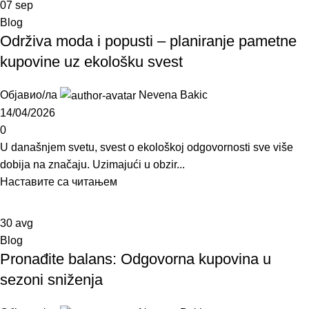
07
sep
Blog
Održiva moda i popusti – planiranje pametne
kupovine uz ekološku svest
Објавио/ла
Nevena Bakic
14/04/2026
0
U današnjem svetu, svest o ekološkoj odgovornosti sve više
dobija na značaju. Uzimajući u obzir...
Наставите са читањем
30
avg
Blog
Pronađite balans: Odgovorna kupovina u
sezoni sniženja