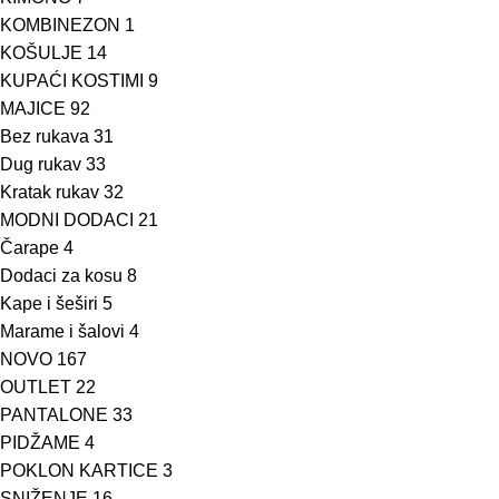
KOMBINEZON
1
KOŠULJE
14
KUPAĆI KOSTIMI
9
MAJICE
92
Bez rukava
31
Dug rukav
33
Kratak rukav
32
MODNI DODACI
21
Čarape
4
Dodaci za kosu
8
Kape i šeširi
5
Marame i šalovi
4
NOVO
167
OUTLET
22
PANTALONE
33
PIDŽAME
4
POKLON KARTICE
3
SNIŽENJE
16