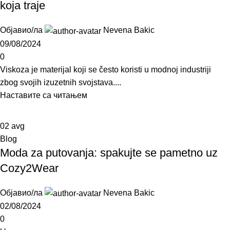
koja traje
Објавио/ла
Nevena Bakic
09/08/2024
0
Viskoza je materijal koji se često koristi u modnoj industriji
zbog svojih izuzetnih svojstava....
Наставите са читањем
02
avg
Blog
Moda za putovanja: spakujte se pametno uz
Cozy2Wear
Објавио/ла
Nevena Bakic
02/08/2024
0