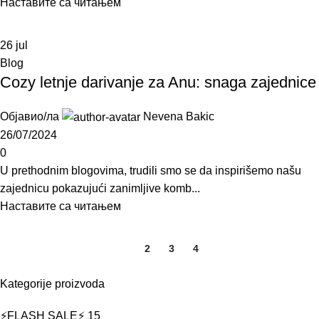
Наставите са читањем
26
jul
Blog
Cozy letnje darivanje za Anu: snaga zajednice
Објавио/ла
Nevena Bakic
26/07/2024
0
U prethodnim blogovima, trudili smo se da inspirišemo našu
zajednicu pokazujući zanimljive komb...
Наставите са читањем
1
2
3
4
Kategorije proizvoda
⚡FLASH SALE⚡
15