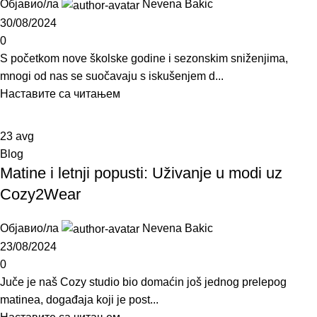
Објавио/ла
Nevena Bakic
30/08/2024
0
S početkom nove školske godine i sezonskim sniženjima,
mnogi od nas se suočavaju s iskušenjem d...
Наставите са читањем
23
avg
Blog
Matine i letnji popusti: Uživanje u modi uz
Cozy2Wear
Објавио/ла
Nevena Bakic
23/08/2024
0
Juče je naš Cozy studio bio domaćin još jednog prelepog
matinea, događaja koji je post...