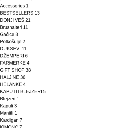
Accessories
1
BESTSELLERS
13
DONJI VEŠ
21
Brushalteri
11
Gaćice
8
Potkošulje
2
DUKSEVI
11
DŽEMPERI
6
FARMERKE
4
GIFT SHOP
38
HALJINE
36
HELANKE
4
KAPUTI I BLEJZERI
5
Blejzeri
1
Kaputi
3
Mantili
1
Kardigan
7
KIMONO
7