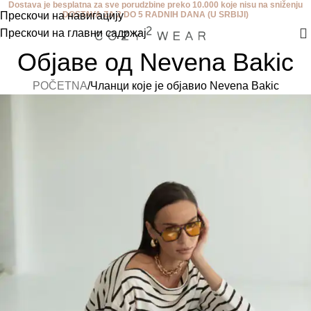
Dostava je besplatna za sve porudzbine preko 10.000 koje nisu na sniženju
Прескочи на навигацију
DOSTAVA ZA 2 DO 5 RADNIH DANA (U SRBIJI)
Прескочи на главни садржај
Објаве од
Nevena Bakic
POČETNA
Чланци које је објавио Nevena Bakic