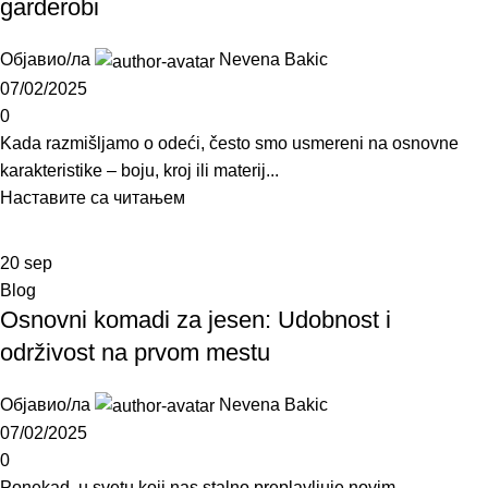
garderobi
Објавио/ла
Nevena Bakic
07/02/2025
0
Kada razmišljamo o odeći, često smo usmereni na osnovne
karakteristike – boju, kroj ili materij...
Наставите са читањем
20
sep
Blog
Osnovni komadi za jesen: Udobnost i
održivost na prvom mestu
Објавио/ла
Nevena Bakic
07/02/2025
0
Ponekad, u svetu koji nas stalno preplavljuje novim