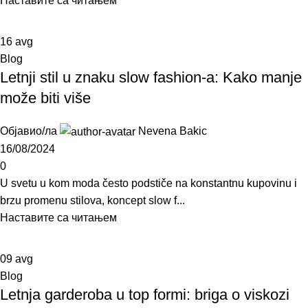
Наставите са читањем
16
avg
Blog
Letnji stil u znaku slow fashion-a: Kako manje
može biti više
Објавио/ла
Nevena Bakic
16/08/2024
0
U svetu u kom moda često podstiče na konstantnu kupovinu i
brzu promenu stilova, koncept slow f...
Наставите са читањем
09
avg
Blog
Letnja garderoba u top formi: briga o viskozi