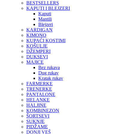
BESTSELLERS
KAPUTI I BLEJZERI
Kaputi
Mantili
Blejzeri
KARDIGAN
KIMONO
KUPAĆI KOSTIMI
KOŠULJE
DŽEMPERI
DUKSEVI
MAJICE
Bez rukava
Dug rukav
Kratak rukav
FARMERKE
TRENERKE
PANTALONE
HELANKE
HALJINE
KOMBINEZON
ŠORTSEVI
SUKNJE
PIDŽAME
DONJI VEŠ