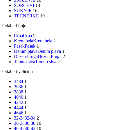
SNIŽENJE
16
ŠORCEVI
13
SUKNJE
16
TRENERKE
10
Odaberi boju
Crna
Crna
5
Krem bela
Krem bela
2
Pesak
Pesak
1
Denim plava
Denim plava
1
Dezen Pruga
Dezen Pruga
2
Tamno siva
Tamno siva
2
Odaberi veličinu
34
34
1
36
36
1
38
38
1
40
40
1
42
42
1
44
44
1
46
46
1
32-34
32-34
2
36-38
36-38
10
40-42
40-42
10