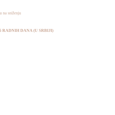
na sniženju
 DO 5 RADNIH DANA (U SRBIJI)