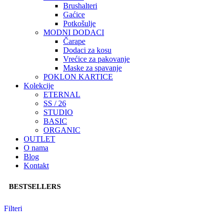
Brushalteri
Gaćice
Potkošulje
MODNI DODACI
Čarape
Dodaci za kosu
Vrećice za pakovanje
Maske za spavanje
POKLON KARTICE
Kolekcije
ETERNAL
SS / 26
STUDIO
BASIC
ORGANIC
OUTLET
O nama
Blog
Kontakt
BESTSELLERS
Filteri