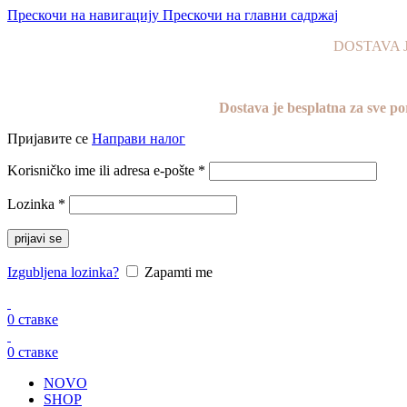
Прескочи на навигацију
Прескочи на главни садржај
DOSTAVA JE
Dostava je besplatna za sve
Пријавите се
Направи налог
Korisničko ime ili adresa e-pošte
*
Lozinka
*
prijavi se
Izgubljena lozinka?
Zapamti me
0
ставке
0
ставке
NOVO
SHOP