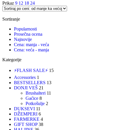
Prikaz
9
12
18
24
Sortiranje
Popularnosti
Prosečna ocena
Najnovije
Cena: manja - veća
Cena: veća - manja
Kategorije
⚡FLASH SALE⚡
15
Accessories
1
BESTSELLERS
13
DONJI VEŠ
21
Brushalteri
11
Gaćice
8
Potkošulje
2
DUKSEVI
11
DŽEMPERI
6
FARMERKE
4
GIFT SHOP
38
HALJINE
36