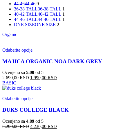
44-46
44-46
9
36-38 TALL
36-38 TALL
1
40-42 TALL
40-42 TALL
1
44-46 TALL
44-46 TALL
1
ONE SIZE
ONE SIZE
2
Organic
Odaberite opcije
MAJICA ORGANIC NOA DARK GREY
Ocenjeno sa
5.00
od 5
2.690,00
RSD
1.990,00
RSD
BASIC
Odaberite opcije
DUKS COLLEGE BLACK
Ocenjeno sa
4.89
od 5
5.290,00
RSD
4.230,00
RSD