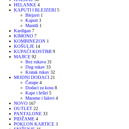
HELANKE
4
KAPUTI I BLEJZERI
5
Blejzeri
1
Kaputi
3
Mantili
1
Kardigan
7
KIMONO
7
KOMBINEZON
1
KOŠULJE
14
KUPAĆI KOSTIMI
9
MAJICE
92
Bez rukava
31
Dug rukav
33
Kratak rukav
32
MODNI DODACI
21
Čarape
4
Dodaci za kosu
8
Kape i šeširi
5
Marame i šalovi
4
NOVO
167
OUTLET
22
PANTALONE
33
PIDŽAME
4
POKLON KARTICE
3