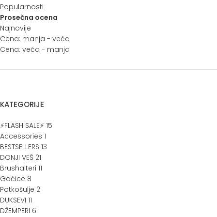
Popularnosti
Prosečna ocena
Najnovije
Cena: manja - veća
Cena: veća - manja
KATEGORIJE
⚡FLASH SALE⚡
15
Accessories
1
BESTSELLERS
13
DONJI VEŠ
21
Brushalteri
11
Gaćice
8
Potkošulje
2
DUKSEVI
11
DŽEMPERI
6