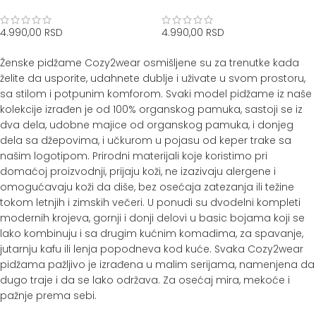
4.990,00
RSD
4.990,00
RSD
Ženske pidžame Cozy2wear osmišljene su za trenutke kada
želite da usporite, udahnete dublje i uživate u svom prostoru,
sa stilom i potpunim komforom. Svaki model pidžame iz naše
kolekcije izrađen je od 100% organskog pamuka, sastoji se iz
dva dela, udobne majice od organskog pamuka, i donjeg
dela sa džepovima, i učkurom u pojasu od keper trake sa
našim logotipom. Prirodni materijali koje koristimo pri
domaćoj proizvodnji, prijaju koži, ne izazivaju alergene i
omogućavaju koži da diše, bez osećaja zatezanja ili težine
tokom letnjih i zimskih večeri. U ponudi su dvodelni kompleti
modernih krojeva, gornji i donji delovi u basic bojama koji se
lako kombinuju i sa drugim kućnim komadima, za spavanje,
jutarnju kafu ili lenja popodneva kod kuće. Svaka Cozy2wear
pidžama pažljivo je izrađena u malim serijama, namenjena da
dugo traje i da se lako održava. Za osećaj mira, mekoće i
pažnje prema sebi.