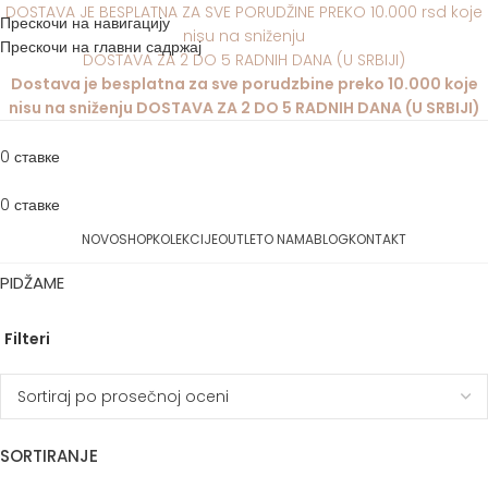
DOSTAVA JE BESPLATNA ZA SVE PORUDŽINE PREKO 10.000 rsd koje
Прескочи на навигацију
nisu na sniženju
Прескочи на главни садржај
DOSTAVA ZA 2 DO 5 RADNIH DANA (U SRBIJI)
Dostava je besplatna za sve porudzbine preko 10.000 koje
nisu na sniženju DOSTAVA ZA 2 DO 5 RADNIH DANA (U SRBIJI)
0
ставке
0
ставке
NOVO
SHOP
KOLEKCIJE
OUTLET
O NAMA
BLOG
KONTAKT
PIDŽAME
Filteri
SORTIRANJE