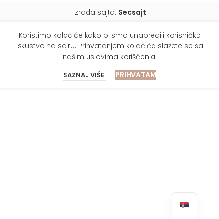
Izrada sajta:
Seosajt
Koristimo kolačiće kako bi smo unapredili korisničko
iskustvo na sajtu. Prihvatanjem kolačića slažete se sa
našim
uslovima korišćenja
.
PRIHVATAM
SAZNAJ VIŠE