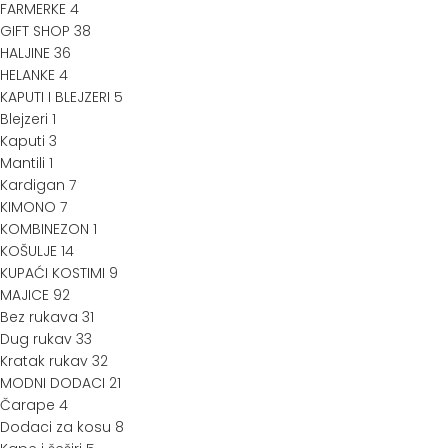
FARMERKE
4
GIFT SHOP
38
HALJINE
36
HELANKE
4
KAPUTI I BLEJZERI
5
Blejzeri
1
Kaputi
3
Mantili
1
Kardigan
7
KIMONO
7
KOMBINEZON
1
KOŠULJE
14
KUPAĆI KOSTIMI
9
MAJICE
92
Bez rukava
31
Dug rukav
33
Kratak rukav
32
MODNI DODACI
21
Čarape
4
Dodaci za kosu
8