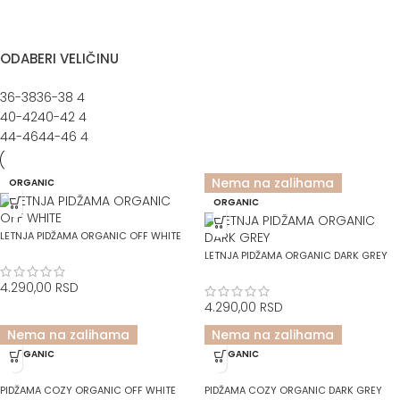
ODABERI VELIČINU
36-38
36-38
4
40-42
40-42
4
44-46
44-46
4
Nema na zalihama
ORGANIC
RASPRODATO
ORGANIC
LETNJA PIDŽAMA ORGANIC OFF WHITE
LETNJA PIDŽAMA ORGANIC DARK GREY
4.290,00
RSD
4.290,00
RSD
Nema na zalihama
Nema na zalihama
RASPRODATO
RASPRODATO
ORGANIC
ORGANIC
PIDŽAMA COZY ORGANIC OFF WHITE
PIDŽAMA COZY ORGANIC DARK GREY