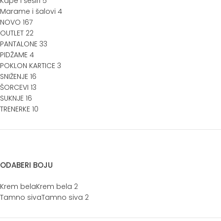
Kape i šeširi
5
Marame i šalovi
4
NOVO
167
OUTLET
22
PANTALONE
33
PIDŽAME
4
POKLON KARTICE
3
SNIŽENJE
16
ŠORCEVI
13
SUKNJE
16
TRENERKE
10
ODABERI BOJU
Krem bela
Krem bela
2
Tamno siva
Tamno siva
2