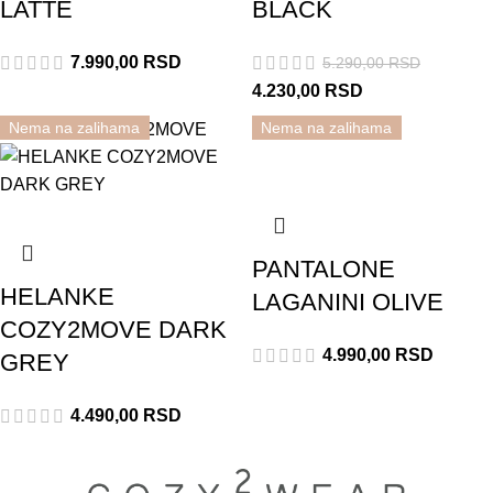
LATTE
BLACK
7.990,00
RSD
5.290,00
RSD
4.230,00
RSD
Nema na zalihama
Nema na zalihama
Rasprodato
COZY2MOVE
Rasprodato
Leto
PANTALONE
HELANKE
LAGANINI OLIVE
COZY2MOVE DARK
4.990,00
RSD
GREY
4.490,00
RSD