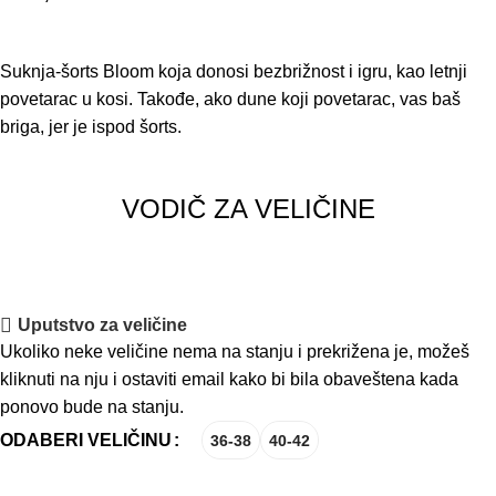
Suknja-šorts Bloom koja donosi bezbrižnost i igru, kao letnji
povetarac u kosi. Takođe, ako dune koji povetarac, vas baš
briga, jer je ispod šorts.
VODIČ ZA VELIČINE
Uputstvo za veličine
Ukoliko neke veličine nema na stanju i prekrižena je, možeš
kliknuti na nju i ostaviti email kako bi bila obaveštena kada
ponovo bude na stanju.
ODABERI VELIČINU
36-38
40-42