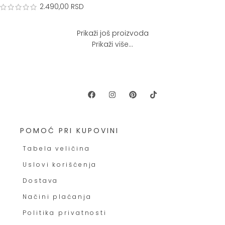
2.490,00
RSD
Prikaži još proizvoda
Prikaži više...
POMOĆ PRI KUPOVINI
Tabela veličina
Uslovi korišćenja
Dostava
Načini plaćanja
Politika privatnosti